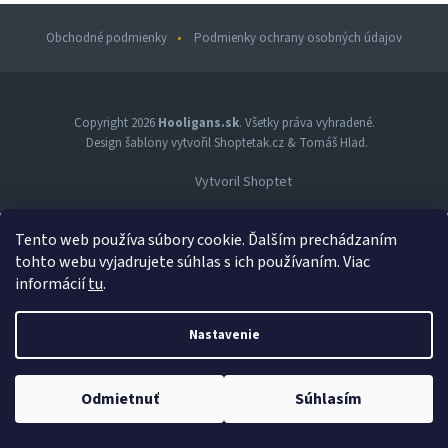
Obchodné podmienky
Podmienky ochrany osobných údajov
Z
á
p
Copyright 2026
Hooligans.sk
. Všetky práva vyhradené.
Design šablony vytvořil
Shoptetak.cz
&
Tomáš Hlad
.
ä
t
Vytvoril Shoptet
i
e
Tento web používa súbory cookie. Ďalším prechádzaním
tohto webu vyjadrujete súhlas s ich používaním. Viac
informácií
tu
.
Nastavenie
Odmietnuť
Súhlasím