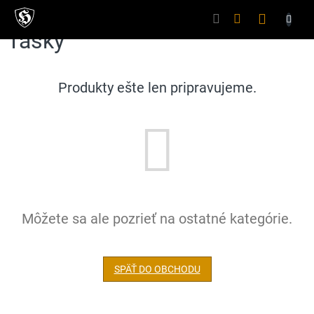
Prejsť
na
Nákupný
obsah
Tašky
košík
Produkty ešte len pripravujeme.
Môžete sa ale pozrieť na ostatné kategórie.
SPÄŤ DO OBCHODU