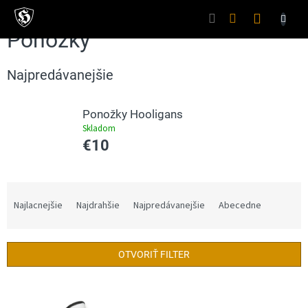
Prejsť
na
Nákupný
obsah
Ponožky
košík
Najpredávanejšie
Ponožky Hooligans
Skladom
€10
R
a
Najlacnejšie
Najdrahšie
Najpredávanejšie
Abecedne
d
e
n
OTVORIŤ FILTER
i
e
V
p
ý