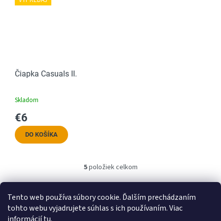
VÝPREDAJ
Čiapka Casuals II.
Skladom
€6
DO KOŠÍKA
5
položiek celkom
O
v
l
Tento web používa súbory cookie. Ďalším prechádzaním
á
tohto webu vyjadrujete súhlas s ich používaním. Viac
d
Obchodné podmienky
Podmienky ochrany osobných údajov
a
informácií
tu
.