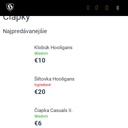
Prejsť
na
Nákupný
obsah
Čiapky
košík
Najpredávanejšie
Klobúk Hooligans
Skladom
€10
Šiltovka Hooligans
Vypredané
€20
Čiapka Casuals II.
Skladom
€6