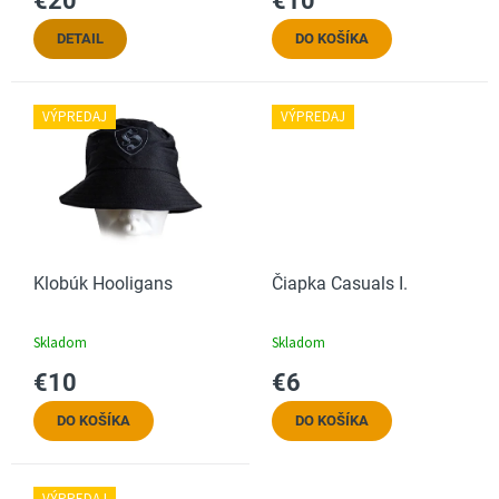
€20
€10
o
v
DETAIL
DO KOŠÍKA
VÝPREDAJ
VÝPREDAJ
Klobúk Hooligans
Čiapka Casuals I.
Skladom
Skladom
€10
€6
DO KOŠÍKA
DO KOŠÍKA