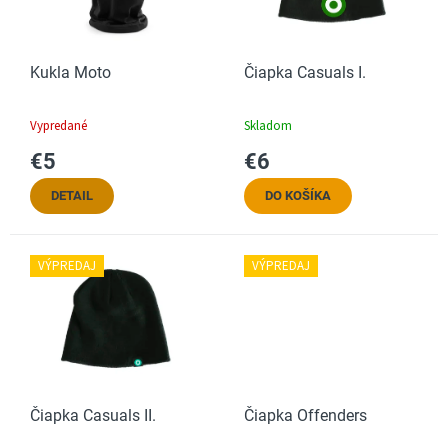
u
p
k
r
t
o
o
Kukla Moto
Čiapka Casuals I.
d
v
u
k
Vypredané
Skladom
t
€5
€6
o
v
DETAIL
DO KOŠÍKA
VÝPREDAJ
VÝPREDAJ
Čiapka Casuals II.
Čiapka Offenders