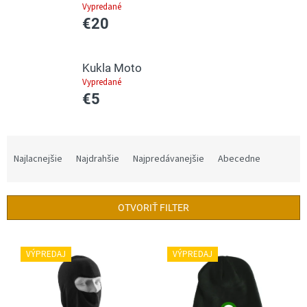
Vypredané
€20
Kukla Moto
Vypredané
€5
R
a
Najlacnejšie
Najdrahšie
Najpredávanejšie
Abecedne
d
e
n
OTVORIŤ FILTER
i
e
V
p
ý
VÝPREDAJ
VÝPREDAJ
r
p
o
i
d
s