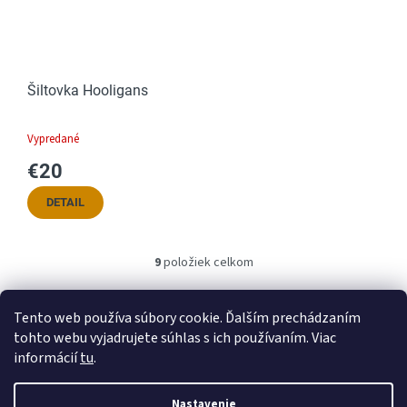
Šiltovka Hooligans
Vypredané
€20
DETAIL
9
položiek celkom
O
v
l
Tento web používa súbory cookie. Ďalším prechádzaním
á
tohto webu vyjadrujete súhlas s ich používaním. Viac
d
Obchodné podmienky
Podmienky ochrany osobných údajov
a
informácií
tu
.
c
Z
i
Nastavenie