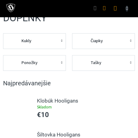
Prejsť
na
Nákupný
obsah
DOPLNKY
košík
Kukly
Čiapky
Ponožky
Tašky
Najpredávanejšie
Klobúk Hooligans
Skladom
€10
Šiltovka Hooligans