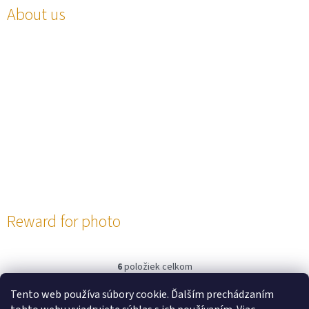
About us
Reward for photo
6
položiek celkom
O
v
Tento web používa súbory cookie. Ďalším prechádzaním
l