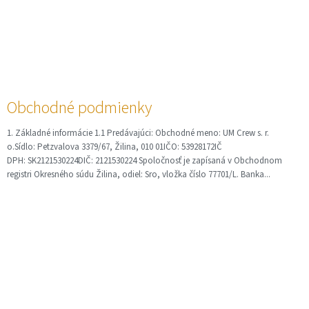
Obchodné podmienky
1. Základné informácie 1.1 Predávajúci: Obchodné meno: UM Crew s. r.
o.Sídlo: Petzvalova 3379/67, Žilina, 010 01IČO: 53928172IČ
DPH: SK2121530224DIČ: 2121530224 Spoločnosť je zapísaná v Obchodnom
registri Okresného súdu Žilina, odiel: Sro, vložka číslo 77701/L. Banka...