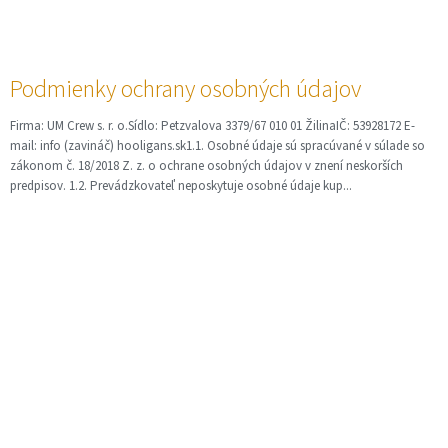
Podmienky ochrany osobných údajov
Firma: UM Crew s. r. o.Sídlo: Petzvalova 3379/67 010 01 ŽilinaIČ: 53928172 E-
mail: info (zavináč) hooligans.sk1.1. Osobné údaje sú spracúvané v súlade so
zákonom č. 18/2018 Z. z. o ochrane osobných údajov v znení neskorších
predpisov. 1.2. Prevádzkovateľ neposkytuje osobné údaje kup...