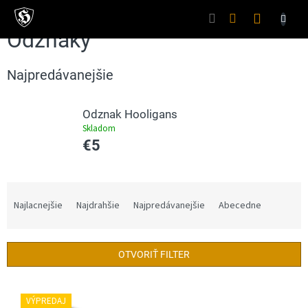
Prejsť
na
Nákupný
obsah
Odznaky
košík
Najpredávanejšie
Odznak Hooligans
Skladom
€5
R
a
Najlacnejšie
Najdrahšie
Najpredávanejšie
Abecedne
d
e
n
OTVORIŤ FILTER
i
e
V
p
ý
VÝPREDAJ